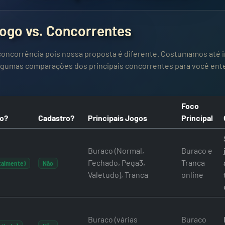
ogo vs. Concorrentes
oncorrência pois nossa proposta é diferente. Costumamos até i
lgumas comparações dos principais concorrentes para você ent
Foco
to?
Cadastro?
Principais Jogos
Principal
Buraco (Normal,
Buraco e
Fechado, Pega3,
Tranca
talmente)
Não
Valetudo), Tranca
online
Buraco (várias
Buraco