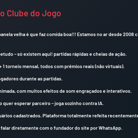
do Clube do Jogo
 panela velha é que faz comida boa!!! Estamos no ar desde 2008 
etudo – só existem aqui! partidas rápidas e cheias de ação.
 + 1 torneio mensal, todos com prêmios reais (não virtuais).
ogadores durante as partidas.
animada, com muitos efeitos de som engraçados e interativos.
o quer esperar parceiro – joga sozinho contra IA.
usuários cadastrados. Plataforma totalmente refeita recentement
 falar diretamente com o fundador do site por WhatsApp.