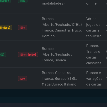
mitado)
Não
modalidades)
online
Buraco
Vários
(Aberto/Fechado/STBL),
jogos de
(limites)
Sim
Tranca, Canastra, Truco,
cartas e
Dominó
tabuleiro
Buraco,
Buraco
Tranca e
(Aberto/Fechado),
0%)
Sim (rápido)
cartas
Tranca, Sinuca
clássicas
Buraco-Canastra,
Buraco e
Tranca, Buraco STBL,
variações
Sim
Mega Buraco Italiano
de cartas