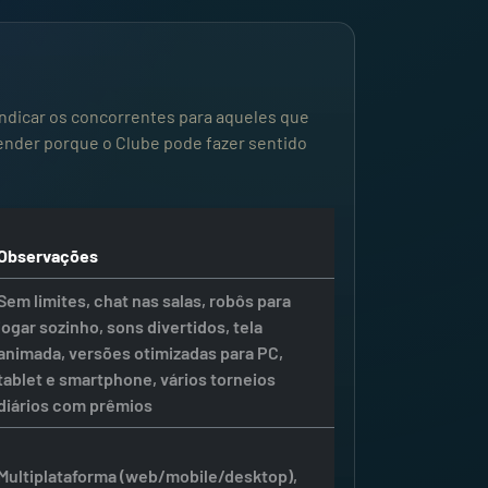
ndicar os concorrentes para aqueles que
ender porque o Clube pode fazer sentido
Observações
Sem limites, chat nas salas, robôs para
jogar sozinho, sons divertidos, tela
animada, versões otimizadas para PC,
tablet e smartphone, vários torneios
diários com prêmios
Multiplataforma (web/mobile/desktop),